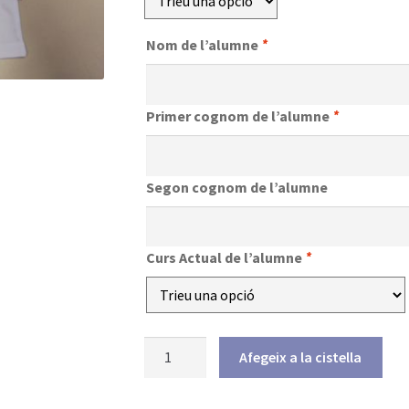
a
Nom de l’alumne
*
17,90€
Primer cognom de l’alumne
*
Segon cognom de l’alumne
Curs Actual de l’alumne
*
quantitat
Afegeix a la cistella
de
Samarreta