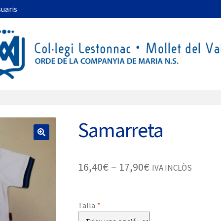
suaris
Samarreta
🔍
Interval
16,40
€
–
17,90
€
IVA INCLÒS
de
preus:
Talla
*
16,40€