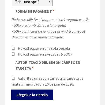
FORMA DE PAGAMENT
*
Podeu escollir fer el pagament en 1 vegada o en 2:
– 50% ara, amb càrrec a la targeta.
– 50% a principis de juny, que us vindrà carregat
directament a la mateixa targeta.
Ho vull pagar en una sola vegada
Ho vull pagar en 2 vegades
(-50%)
AUTORITZACIÓ DEL SEGON CÀRREC EN
TARGETA
*
Autoritzo un segon càrrec a la targeta pel
mateix import el dia 10 de juny de 2026.
quantitat
Afegeix a la cistella
de
Menjador