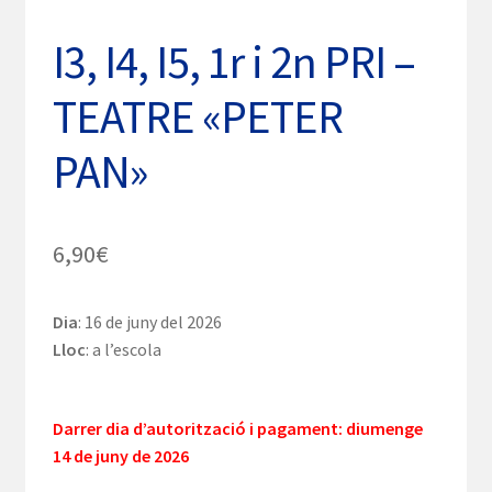
I3, I4, I5, 1r i 2n PRI –
TEATRE «PETER
PAN»
6,90
€
Dia
: 16 de juny del 2026
Lloc
: a l’escola
Darrer dia d’autorització i pagament
:
diumenge
14 de juny de 2026