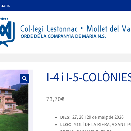
suaris
I-4 i I-5-COLÒNIES
🔍
73,70
€
DIES:
27, 28 i 29 de maig de 2026
LLOC
: MOLÍ DE LA RIERA, A SANT