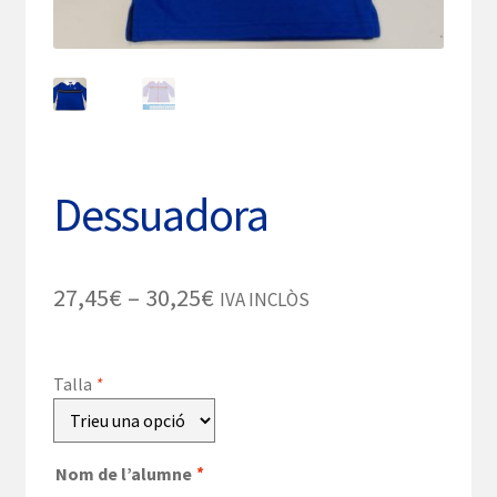
Dessuadora
Interval
27,45
€
–
30,25
€
IVA INCLÒS
de
preus:
Talla
*
27,45€
a
Nom de l’alumne
*
30,25€