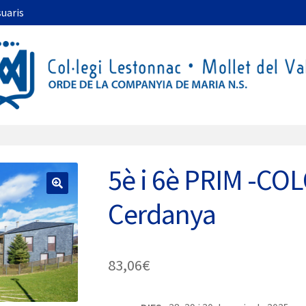
suaris
5è i 6è PRIM -CO
🔍
Cerdanya
83,06
€