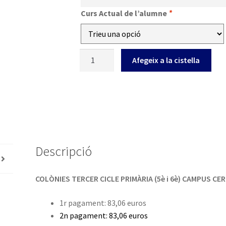
Curs Actual de l’alumne
*
quantitat
Afegeix a la cistella
de
5è
i
6è
PRIM
-
COLÒNIES
Descripció
al
Campus
COLÒNIES TERCER CICLE PRIMÀRIA (5è i 6è) CAMPUS CE
Cerdanya
1r pagament: 83,06 euros
2n pagament: 83,06 euros