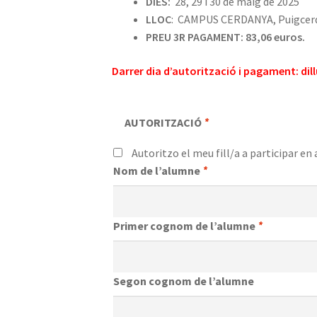
DIES:
28, 29 i 30 de maig de 2025
LLOC
: CAMPUS CERDANYA, Puigcer
PREU 3R PAGAMENT: 83,06 euros.
Darrer dia d’autorització i pagament: dillu
AUTORITZACIÓ
*
Autoritzo el meu fill/a a participar en 
Nom de l’alumne
*
Primer cognom de l’alumne
*
Segon cognom de l’alumne