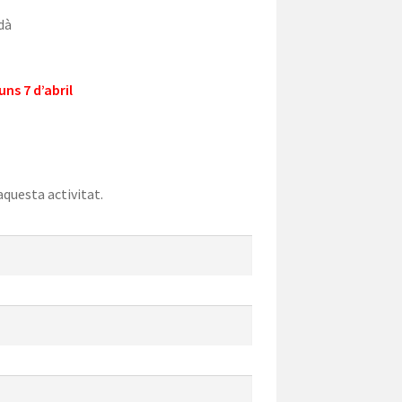
dà
ns 7 d’abril
aquesta activitat.