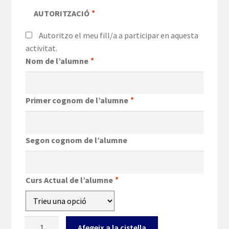
AUTORITZACIÓ
*
Autoritzo el meu fill/a a participar en aquesta
activitat.
Nom de l’alumne
*
Primer cognom de l’alumne
*
Segon cognom de l’alumne
Curs Actual de l’alumne
*
quantitat
Afegeix a la cistella