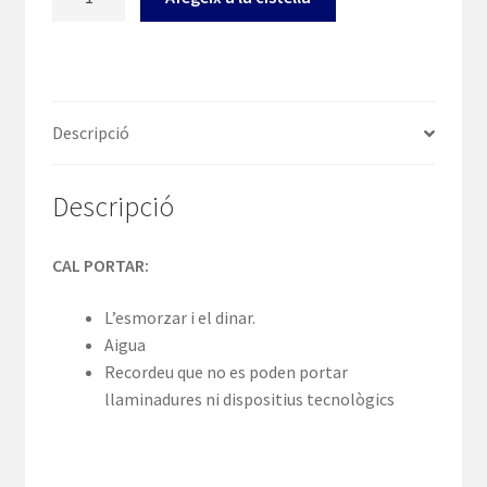
de
5è
PRI
Convivències
-
Descripció
Sta
Rosa
Descripció
i
Parc
dels
CAL PORTAR:
Colors
L’esmorzar i el dinar.
Aigua
Recordeu que no es poden portar
llaminadures ni dispositius tecnològics