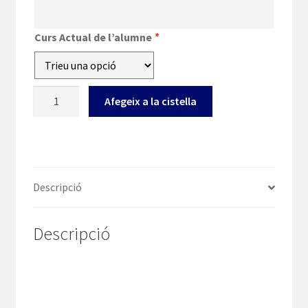
Curs Actual de l’alumne
*
quantitat
Afegeix a la cistella
de
5è
i
6è
PRI
Descripció
-
TEATRE
Descripció
"La
volta
al
món
en