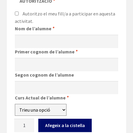
AUTORITZACIÓ
*
Autoritzo el meu fill/a a participar en aquesta
activitat.
Nom de l’alumne
*
Primer cognom de l’alumne
*
Segon cognom de l’alumne
Curs Actual de l’alumne
*
quantitat
Afegeix a la cistella
de