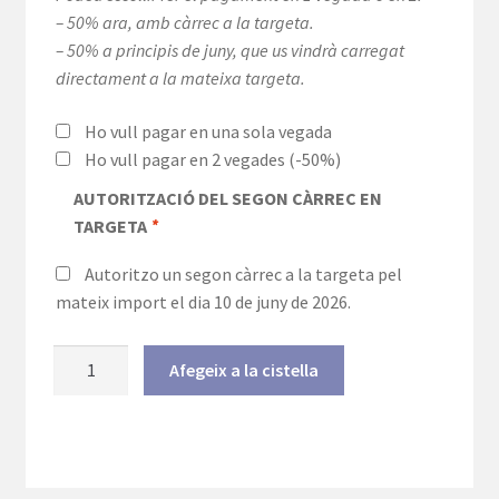
– 50% ara, amb càrrec a la targeta.
– 50% a principis de juny, que us vindrà carregat
directament a la mateixa targeta.
Ho vull pagar en una sola vegada
Ho vull pagar en 2 vegades
(-50%)
AUTORITZACIÓ DEL SEGON CÀRREC EN
TARGETA
*
Autoritzo un segon càrrec a la targeta pel
mateix import el dia 10 de juny de 2026.
quantitat
Afegeix a la cistella
de
2
setmanes
(de
5