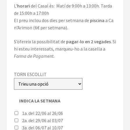
L’
horari
del Casal és: Matí de 9:00h a 13:00h. Tarda
preus:
de 15:00h a 17:00h
156,00€
El preu inclou dos dies per setmana de
piscina
a Ca
n’Arimon (6€ per setmana).
a
242,00€
S’ofereix la possibilitat de
pagar-lo en 2 vegades
. Si
hi esteu interessats, marqueu-ho a la casella a
Forma de Pagament
.
TORN ESCOLLIT
INDICA LA SETMANA
1a. del 22/06 al 26/06
2a. del 29/06 al 03/07
3a. del 06/07 al 10/07