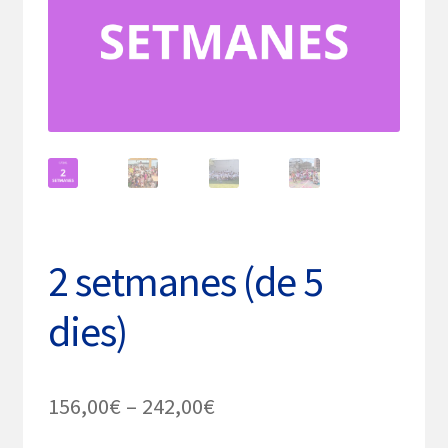
2 setmanes (de 5
dies)
Interval
156,00
€
–
242,00
€
de