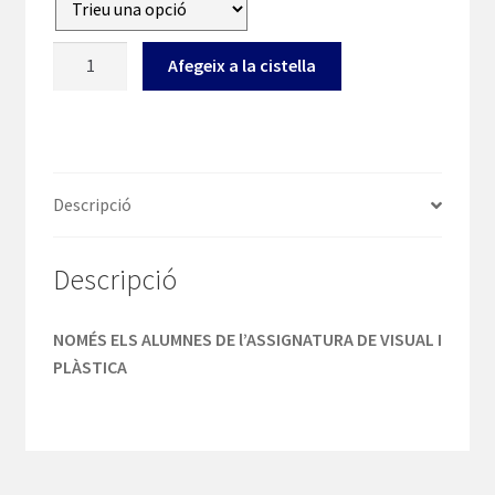
quantitat
Afegeix a la cistella
de
1r
ESO
-
CaixaForum-
Descripció
Alumnes
visual
Descripció
i
plàstica
NOMÉS ELS ALUMNES DE l’ASSIGNATURA DE VISUAL I
PLÀSTICA