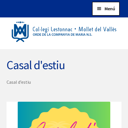
Salta
Vés
Menú
a
al
navegació
contingut
Tornar a la web
Botiga
Accés Usuaris
Casal d'estiu
Casal d’estiu