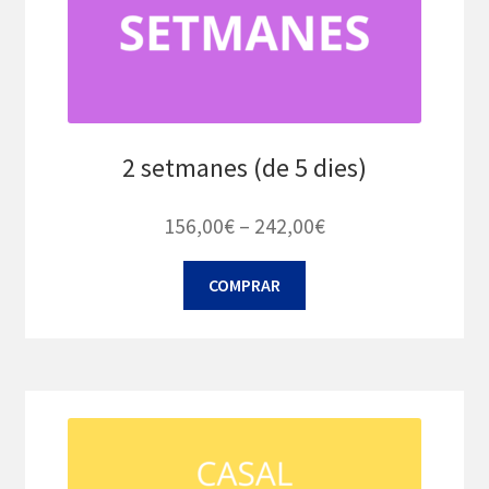
producte
2 setmanes (de 5 dies)
Interval
156,00
€
–
242,00
€
de
Aquest
COMPRAR
preus:
producte
156,00€
té
diverses
a
variants.
242,00€
Les
opcions
es