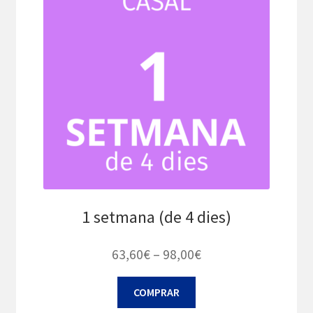
1 setmana (de 4 dies)
Interval
63,60
€
–
98,00
€
de
Aquest
COMPRAR
preus:
producte