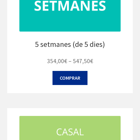
5 setmanes (de 5 dies)
Interval
354,00
€
–
547,50
€
de
Aquest
COMPRAR
preus:
producte
354,00€
té
diverses
a
variants.
547,50€
Les
opcions
es
poden