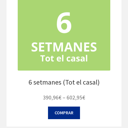
triar
a
la
pàgina
del
producte
6 setmanes (Tot el casal)
Interval
390,96
€
–
602,95
€
de
Aquest
COMPRAR
preus:
producte
390,96€
té