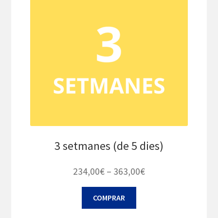
poden
triar
a
la
pàgina
del
producte
3 setmanes (de 5 dies)
Interval
234,00
€
–
363,00
€
de
Aquest
COMPRAR
preus:
producte
234,00€
té